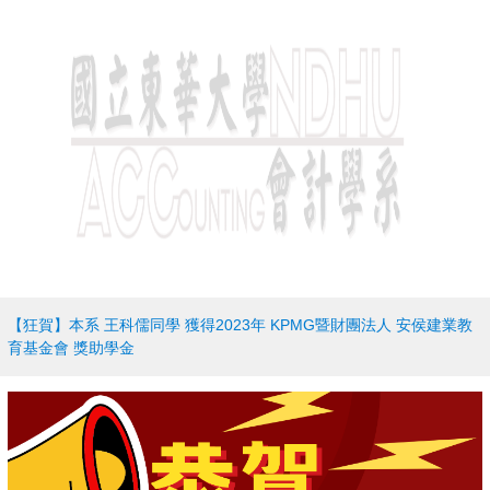
【狂賀】本系 王科儒同學 獲得2023年 KPMG暨財團法人 安侯建業教
育基金會 獎助學金