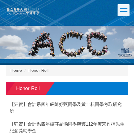
Jump
to
the
main
content
block
Home
Honor Roll
Honor Roll
【狂賀】會計系四年級陳妤甄同學及黃士耘同學考取研究
所
【狂賀】會計系四年級莊晶涵同學榮獲112年度宋作楠先生
紀念獎助學金