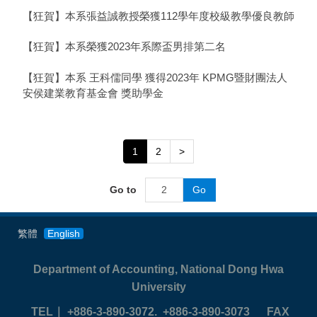
【狂賀】本系張益誠教授榮獲112學年度校級教學優良教師
【狂賀】本系榮獲2023年系際盃男排第二名
【狂賀】本系 王科儒同學 獲得2023年 KPMG暨財團法人
安侯建業教育基金會 獎助學金
1
2
>
Go to
Go
繁體
English
Department of Accounting, National Dong Hwa
University
TEL
｜ +886-3-890-3072. +886-3-890-3073
FAX