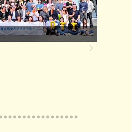
】
會計系系友盃