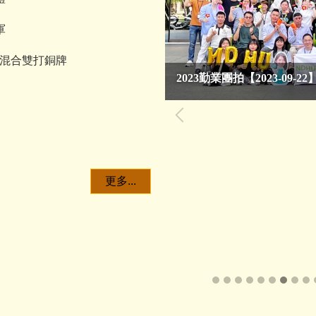
軍
組混合雙打銅牌
2023勤業團拍
【2023-09-22
更多...