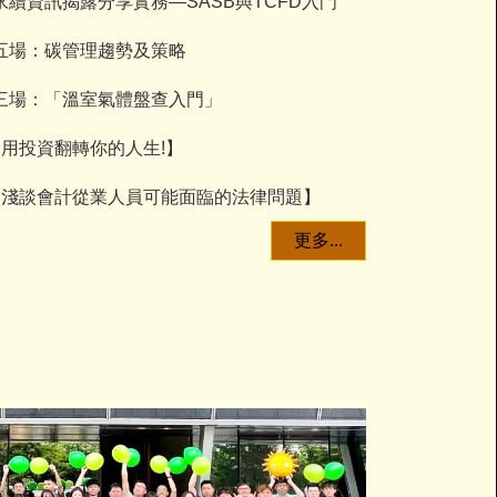
續資訊揭露分享實務—SASB與TCFD入門
五場：碳管理趨勢及策略
三場：「溫室氣體盤查入門」
【用投資翻轉你的人生!】
座【淺談會計從業人員可能面臨的法律問題】
更多...
2023-05-18】
111-2 ESG