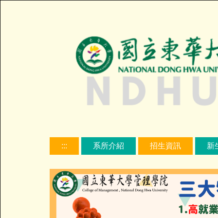
跳
到
主
要
內
容
區
:::
系所介紹
招生資訊
新