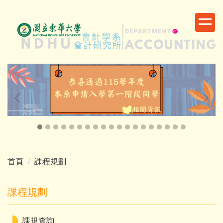
跳
到
主
要
內
容
區
首頁
課程規劃
課程規劃
課規查詢