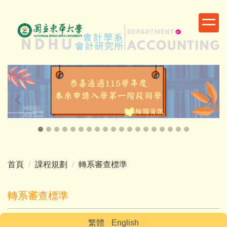
跳
到
主
要
內
容
區
首頁
課程規劃
轉系審查標準
轉系審查標準
繁體
English